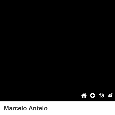
El héroe de Argentina
La mejor cancion Argentina
Proyecto
Sobre el proyecto
No puedes votar
Cooperación
Top
Iniciar sesión / Registro
Beneficios para usuarios registrados
Contacto
Historia
2021
2022
2023
2024
2025
Marcelo Antelo