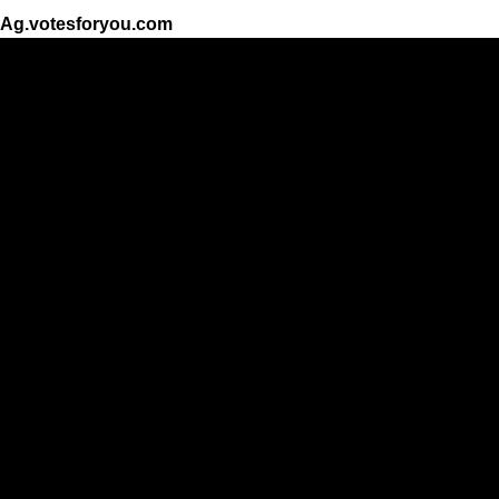
Ag.votesforyou.com
Resultados
Top 30
Categoría
Cantante
Cantante femenina
Grupo de musica
Actor
Actriz
Atleta
La mujer más hermosa
La chica más hermosa
El hombre mas guapo
Las mejores fotos
El animal mas bello
El niño más hermoso
Las peores personas
Persona importante