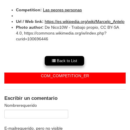
Competition:
Las peores personas
Url / Web link:
https://es.wikipedia.org/wiki/Marcelo_Antelo
Photo author:
De Nico10W - Trabajo propio, CC BY-SA
4.0, https://commons.wikimedia.org/w/index.php?
curid=100696446
Back to List
COM_COMPETITION_ER
Escribir un comentario
Nombre
requerido
E-mail
requerido, pero no visible