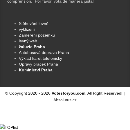
comprensión. ¡Por favor, vota de manera justa!
Stěhování levně
vyklízení
Zaměření pozemku
levný web
žaluzie Praha
Autobusová doprava Praha
Výklad karet telefonicky
Opravy praček Praha
Kominictví Praha
© Copyright 2020 -
2026
Votesforyou.com
, All Right Reserved! |
Absolutus.cz