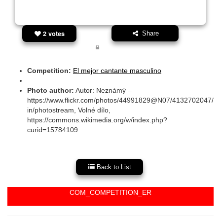
2 votes
Share
Competition:
El mejor cantante masculino
Photo author:
Autor: Neznámý –
https://www.flickr.com/photos/44991829@N07/4132702047/
in/photostream, Volné dílo,
https://commons.wikimedia.org/w/index.php?
curid=15784109
Back to List
COM_COMPETITION_ER