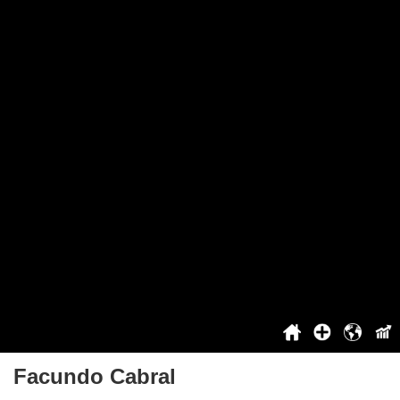
El héroe de Argentina
La mejor cancion Argentina
Proyecto
Sobre el proyecto
No puedes votar
Cooperación
Top
Iniciar sesión / Registro
Beneficios para usuarios registrados
Contacto
Historia
2021
2022
2023
2024
2025
Facundo Cabral