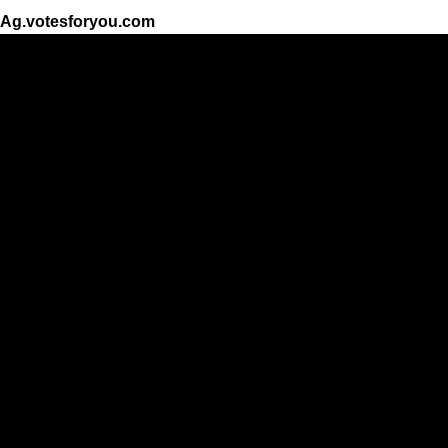
Ag.votesforyou.com
Resultados
Top 30
Categoría
Cantante
Cantante femenina
Grupo de musica
Actor
Actriz
Atleta
La mujer más hermosa
La chica más hermosa
El hombre mas guapo
Las mejores fotos
El animal mas bello
El niño más hermoso
Las peores personas
Persona importante